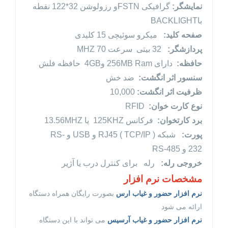
نمایشگر:
گرافیکی FSTNو رزولوشن 32*122 نقطه
باBACKLIGHT
صفحه کلید:
میکرو سوئیچی 15 کلیدی
پردازشگر:
32 بیتی سرعت 70 MHZ
حافظه:
دارای 256MB Ram و4GB حافظه فلش
سنسور اثر انگشت:
ضد خش
ظرفیت اثر انگشت:
10,000
نوع کارت خوان:
RFID
برد کارتخوان:
فرکانس 125KHZ یا 13.56MHZ
پورت:
شبکه RJ45 ( TCP/IP ) و USB و RS-
232 و RS-485
خروجی رله:
رله برای کنترل درب یا آژیر
مشخصات نرم افزار
نرم افزار حضور و غیاب ارس
بصورت رایگان همراه دستگاه
ارائه می شود
نرم افزار حضور و غیاب آرسیس
می تواند با این دستگاه