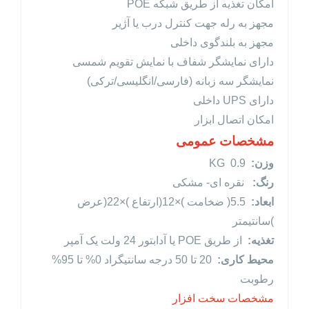
امکان تغذیه از طریق شبکه POE
مجهز به رله جهت کنترل درب یا آژیر
مجهز به بلندگوی داخلی
دارای نمایشگر شفاف با نمایش تقویم شمسی
نمایشگر سه زبانه (فارسی/انگلیسی/ترکی)
دارای UPS داخلی
امکان اتصال ابزار
مشخصات عمومی
وزن:
0.9 KG
رنگ:
نقره ای- مشکی
ابعاد:
5.5( ضخامت )×12(ارتفاع )×22(عرض
)سانتیمتر
تغذیه:
از طریق POE یا آدابتور 24 ولت یک آمپر
محیط کاری:
20 تا 50 درجه سانتیگراد 0% تا 95%
رطوبت
مشخصات سخت افزار